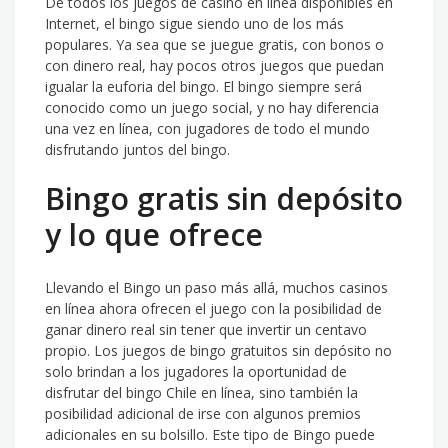
De todos los juegos de casino en línea disponibles en
Internet, el bingo sigue siendo uno de los más
populares. Ya sea que se juegue gratis, con bonos o
con dinero real, hay pocos otros juegos que puedan
igualar la euforia del bingo. El bingo siempre será
conocido como un juego social, y no hay diferencia
una vez en línea, con jugadores de todo el mundo
disfrutando juntos del bingo.
Bingo gratis sin depósito
y lo que ofrece
Llevando el Bingo un paso más allá, muchos casinos
en línea ahora ofrecen el juego con la posibilidad de
ganar dinero real sin tener que invertir un centavo
propio. Los juegos de bingo gratuitos sin depósito no
solo brindan a los jugadores la oportunidad de
disfrutar del bingo Chile en línea, sino también la
posibilidad adicional de irse con algunos premios
adicionales en su bolsillo. Este tipo de Bingo puede