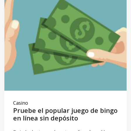
Casino
Pruebe el popular juego de bingo
en línea sin depósito