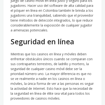
juego de casino móvil en línea justo y seguro para los
jugadores. Hacer uso del software de alta calidad para
el póquer en línea en Colombia también le brinda a los
jugadores una tranquilidad, sabiendo que el proveedor
tiene métodos de detección integrados, lo que reduce
considerablemente la exposición de cualquier jugador
a amenazas potenciales.
Seguridad en línea
Mientras que los casinos en línea y móviles deben
enfrentar obstáculos únicos cuando se comparan con
sus contrapartes terrestres, de ladrillo y mortero, la
seguridad de cualquier casino móvil debe ser la
prioridad número uno. La mayor diferencia es que no
se ve realmente a nadie en los casinos en línea o
móviles, la única forma de ver a las personas es seguir
la actividad de Internet. Esto hace que la necesidad de
la seguridad en línea de élite sea vital para todos los
proveedores de casinos móviles.