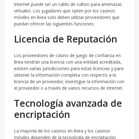
Internet puede ser un caldo de cultivo para amenazas
virtuales. Los jugadores que opten por los casinos
móviles en línea solo deben utilizar proveedores que
puedan ofrecer las siguientes funciones:
Licencia de Reputación
Los proveedores de casino de juego de confianza en
línea tendrán una licencia con una entidad acreditada,
existen varias jurisdicciones para estas licencias y para
obtener la información completa con respecto a la
licencia de un proveedor, investigue la información con
el proveedor o a través de varios recursos de Internet.
Tecnología avanzada de
encriptación
La mayoría de los casinos en línea y los casinos
móviles dependen de la tecnología de encriptación