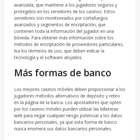
avanzada, que mantiene a los jugadores seguros y
protegidos en los servidores de los casinos. Estos
servidores son monitoreados por cortafuegos
avanzados y segmentos de encriptación, que
contienen toda la información del jugador en una
bóveda. Para obtener más información sobre los
métodos de encriptación de proveedores particulares,
lea los términos de uso, que deben indicar la
tecnología y el software alojados.
Más formas de banco
Los mejores casinos móviles deben proporcionar a los
jugadores métodos alternativos de depósito y retiro
en la página de la banca. Los apostadores que opten
por los casinos móviles pueden utilizar las billeteras
web para negar cualquier riesgo potencial a los datos
bancarios personales, ya que esta forma de banco
nunca enumera sus datos bancarios personales.